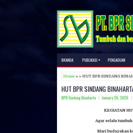
»
BRANDA
PUBLIKASI
PENGADUAN
Home
» » HUT BPR SINDANG BINAH
HUT BPR SINDANG BINAHARTA
BPR Sindang Binaharta
January 26, 2026
KEGIATAN HUT
Agar selalu tumbuh
Mari budayakan kej