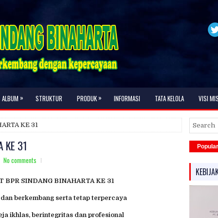
»
»
ALBUM
STRUKTUR
PRODUK
INFORMASI
TATA KELOLA
VISI MIS
ARTA KE 31
 KE 31
Popula
No comments
KEBIJA
 BPR SINDANG BINAHARTA KE 31
 dan berkembang serta tetap terpercaya
a ikhlas, berintegritas dan profesional